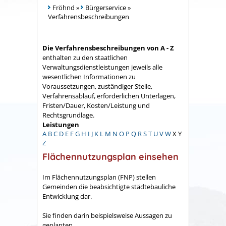
Fröhnd
»
Bürgerservice
»
Verfahrensbeschreibungen
Die Verfahrensbeschreibungen von A - Z
enthalten zu den staatlichen
Verwaltungsdienstleistungen jeweils alle
wesentlichen Informationen zu
Voraussetzungen, zuständiger Stelle,
Verfahrensablauf, erforderlichen Unterlagen,
Fristen/Dauer, Kosten/Leistung und
Rechtsgrundlage.
Leistungen
A
B
C
D
E
F
G
H
I
J
K
L
M
N
O
P
Q
R
S
T
U
V
W
X
Y
Z
Flächennutzungsplan einsehen
Im Flächennutzungsplan (FNP) stellen
Gemeinden die beabsichtigte städtebauliche
Entwicklung dar.
Sie finden darin beispielsweise Aussagen zu
geplanten