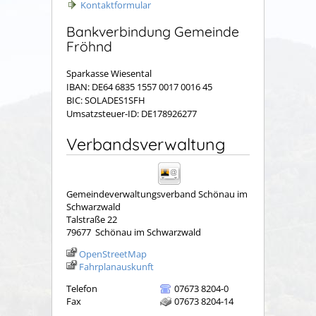
Kontaktformular
Bankverbindung Gemeinde
Fröhnd
Sparkasse Wiesental
IBAN: DE64 6835 1557 0017 0016 45
BIC: SOLADES1SFH
Umsatzsteuer-ID: DE178926277
Verbandsverwaltung
Gemeindeverwaltungsverband Schönau im
Schwarzwald
Talstraße 22
79677
Schönau im Schwarzwald
OpenStreetMap
Fahrplanauskunft
Telefon
07673 8204-0
Fax
07673 8204-14