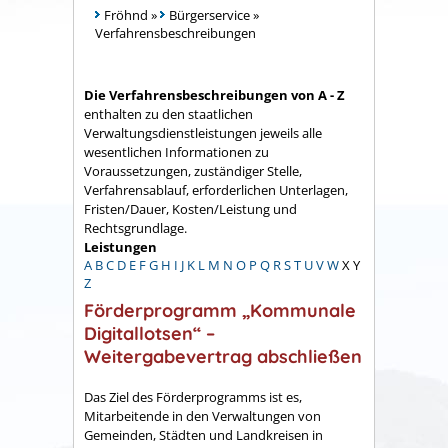
Fröhnd
»
Bürgerservice
»
Verfahrensbeschreibungen
Die Verfahrensbeschreibungen von A - Z
enthalten zu den staatlichen
Verwaltungsdienstleistungen jeweils alle
wesentlichen Informationen zu
Voraussetzungen, zuständiger Stelle,
Verfahrensablauf, erforderlichen Unterlagen,
Fristen/Dauer, Kosten/Leistung und
Rechtsgrundlage.
Leistungen
A
B
C
D
E
F
G
H
I
J
K
L
M
N
O
P
Q
R
S
T
U
V
W
X
Y
Z
Förderprogramm „Kommunale
Digitallotsen“ –
Weitergabevertrag abschließen
Das Ziel des Förderprogramms ist es,
Mitarbeitende in den Verwaltungen von
Gemeinden, Städten und Landkreisen in