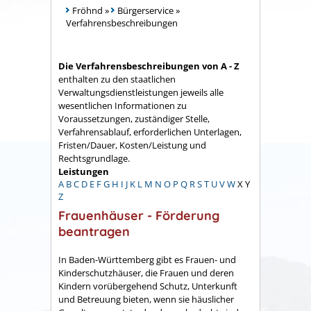
Fröhnd
»
Bürgerservice
»
Verfahrensbeschreibungen
Die Verfahrensbeschreibungen von A - Z
enthalten zu den staatlichen
Verwaltungsdienstleistungen jeweils alle
wesentlichen Informationen zu
Voraussetzungen, zuständiger Stelle,
Verfahrensablauf, erforderlichen Unterlagen,
Fristen/Dauer, Kosten/Leistung und
Rechtsgrundlage.
Leistungen
A
B
C
D
E
F
G
H
I
J
K
L
M
N
O
P
Q
R
S
T
U
V
W
X
Y
Z
Frauenhäuser - Förderung
beantragen
In Baden-Württemberg gibt es Frauen- und
Kinderschutzhäuser, die Frauen und deren
Kindern vorübergehend Schutz, Unterkunft
und Betreuung bieten, wenn sie häuslicher