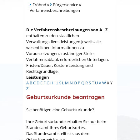
Fröhnd
»
Bürgerservice
»
Verfahrensbeschreibungen
Die Verfahrensbeschreibungen von A - Z
enthalten zu den staatlichen
Verwaltungsdienstleistungen jeweils alle
wesentlichen Informationen zu
Voraussetzungen, zuständiger Stelle,
Verfahrensablauf, erforderlichen Unterlagen,
Fristen/Dauer, Kosten/Leistung und
Rechtsgrundlage.
Leistungen
A
B
C
D
E
F
G
H
I
J
K
L
M
N
O
P
Q
R
S
T
U
V
W
X
Y
Z
Geburtsurkunde beantragen
Sie benötigen eine Geburtsurkunde?
Ihre Geburtsurkunde erhalten Sie nur beim
Standesamt Ihres Geburtsortes.
Das Standesamt stellt sie aus dem
Geburtenregister aus.