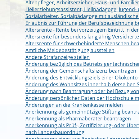
Altenpfleger, Arbeitserzieher, Haus- und Familie
Heilerziehungsassistent, Heilpädagoge, Jugend-
Sozialarbeiter, Sozialpädagoge mit ausländische
Erlaubnis zur Führung der Berufsbezeichnung 
Altersrente - Rente bei vorzeitigem Eintritt in 
Altersrente für besonders langjährig Versichert
Altersrente für schwerbehinderte Menschen be
Amtliche Meldebestätigung ausstellen
Andere Strafanzeige stellen
Änderung bezüglich des Betriebs gentechnischer
Änderung der Gemeinschaftslizenz beantragen
Änderung des Entwicklungsziels einer Ökokon
Änderung des Wohnsitzes innerhalb derselben 
Änderung nach Beantragung oder bei Bezug von 
Änderung persönlicher Daten der Hochschule mi
Änderungen an die Krankenkasse melden
Anerkennung als gemeinnützige Stiftung beantr
Anerkennung als Pharmaberater beantragen
Anerkennung als Prüf-, Zertifizierung- oder Über
nach Landesbauordnung