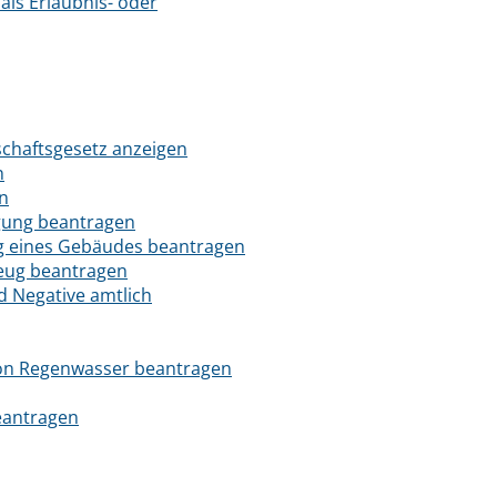
ls Erlaubnis- oder
tschaftsgesetz anzeigen
n
en
gung beantragen
ng eines Gebäudes beantragen
zeug beantragen
d Negative amtlich
von Regenwasser beantragen
eantragen