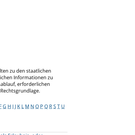
ten zu den staatlichen
lichen Informationen zu
ablauf, erforderlichen
 Rechtsgrundlage.
F
G
H
I
J
K
L
M
N
O
P
Q
R
S
T
U