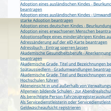
Adoption eines ausländischen Kindes - Beurkun
beantragen
Adoption eines ausländischen Kindes - Umwandl
starke Adoption beantragen
Adoption eines deutschen Kindes - Beurkundun
Adoption eines erwachsenen Menschen beantr
Adoptionspflege eines minderjährigen Kindes 
Adressänderung auf der eID-Karte beantragen
Adressbuch - Eintrag sperren lassen
Akademische Gesundheitsberufe - Anerkennung 
beantragen
Akademische Grade, Titel und Bezeichnungen b
Spätaussiedlern - Gradumwandlungen beantrag
Akademische Grade, Titel und Bezeichnungen v
Hochschulen führen
Akteneinsicht in und außerhalb von Verwaltung
Allgemein bildende Schulen - zur Abendrealsch
Als berechtigte Person Fahrzeugregisterauskunf
Als Servicedienstleisterin oder Servicedienstlei
Geldwäscheaufsicht registrieren