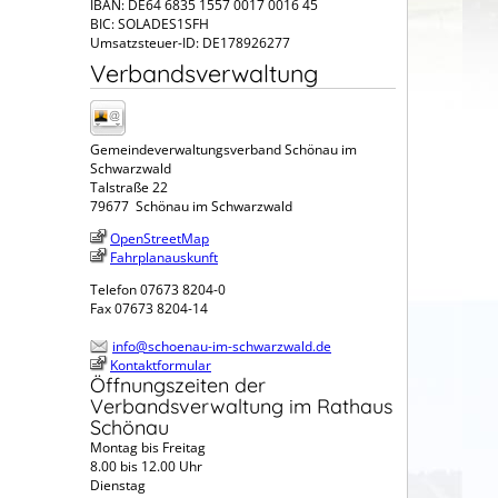
IBAN: DE64 6835 1557 0017 0016 45
BIC: SOLADES1SFH
Umsatzsteuer-ID: DE178926277
Verbandsverwaltung
Gemeindeverwaltungsverband Schönau im
Schwarzwald
Talstraße 22
79677
Schönau im Schwarzwald
OpenStreetMap
Fahrplanauskunft
Telefon
07673 8204-0
Fax
07673 8204-14
info@schoenau-im-schwarzwald.de
Kontaktformular
Öffnungszeiten der
Verbandsverwaltung im Rathaus
Schönau
Montag bis Freitag
8.00 bis 12.00 Uhr
Dienstag