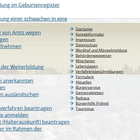
dung im Geburtenregister
ung einer schwachen in eine
Startseite
g von Amts wegen
Kontaktformular
agen
Impressum
Datenschutz
aufnehmen
Werkhof und Mängelmeldung
Behördenwegweiser
Mitarbeiter
der Weiterbildung
Lebenslagen
Verfahrensbeschreibungen
Formulare
ei anerkannten
Aktuelles
en
Bürgerservice
Gemeindeleben
on ausländischen
Rathaus
Bürgerhilfe Fröhnd
sverfahren beantragen
Tourismus
ule anmelden
t (Halterauskunft) beantragen
ster im Rahmen der