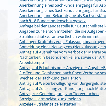
Anerkennung eines ausländischen Lehrerdiplo
Anerkennung eines Sachkundelehrgangs für Asb
Anerkennung eines Sachkundelehrgangs für Bio
Anerkennung und Bekanntgabe als Sachverständ
nach § 18 Bundesbodenschutzgesetz
Anfrage bei der Landesstelle für Bautechnik stel
Angaben zur Person mitteilen, die die Aufgaben
Strahlenschutzverantwortlichen wahrnimmt
Anhänger Kraftfahrzeug - Zulassung beantragen
Anmeldung eines Neuwagens (Neuzulassung ein
Antrag auf Ausnahme vom Verbot der Mehrarbe
Nachtarbeit in besonderen Fällen, sowie der Art
Arbeitstempo
Antrag auf Erlaubnis oder Anzeige der Abgabe/Be
Stoffen und Gemischen nach ChemVerbotsV sow
Wechsel der sachkundigen Person
Antrag auf Weiterbewilligung von Bürgergeld ste
Antrag auf Zulassung zur Kündigung nach Mutte
Antrag zur Genehmigung von Tierversuchen
Anzeige - Lärmbelästigung melden
Anzeige - Strafanzeige erstatten