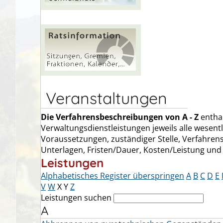
Veranstaltungen
Die Verfahrensbeschreibungen von A - Z
enthal
Verwaltungsdienstleistungen jeweils alle wesent
Voraussetzungen, zuständiger Stelle, Verfahrens
Unterlagen, Fristen/Dauer, Kosten/Leistung und
Leistungen
Alphabetisches Register überspringen
A
B
C
D
E
V
W
X
Y
Z
Leistungen suchen
A