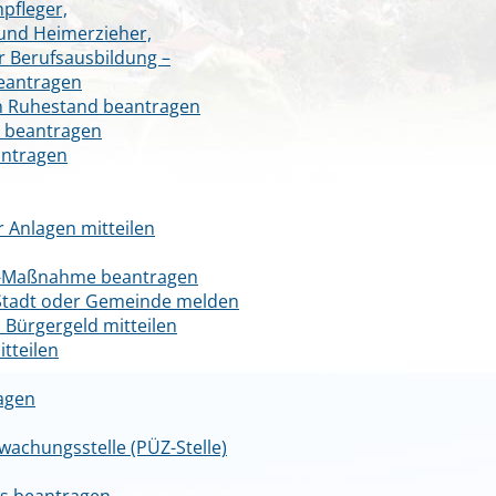
npfleger,
 und Heimerzieher,
r Berufsausbildung –
beantragen
den Ruhestand beantragen
e beantragen
antragen
 Anlagen mitteilen
to-Maßnahme beantragen
Stadt oder Gemeinde melden
Bürgergeld mitteilen
tteilen
agen
wachungsstelle (PÜZ-Stelle)