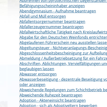
Abbrennen von pyrotechnischen Gegenständen a
Befähigungsscheininhaber anzeigen
Abendgymnasium - Aufnahme beantragen
Abfall und Müll entsorgen
Abfallentsorgernummer beantragen
Abfallerzeugernummer beantragen
Abfallwirtschaftliche Tätigkeit nach Kreislaufwir
Abgabe für den Deutschen Weinfonds entrichte
Abgelaufenen Führerschein neu ausstellen lass
Abgeltungsteuer - Nichtveranlagungs-Bescheini
Abgeschlossenheitsbescheinigung zur Aufteilu
Abmeldung / Außerbetriebsetzung für ein Fahr
Abschriften, Ablichtungen, Vervielfältigungen un
beglaubigen lassen
Abwasser entsorgen
Abwasserbeseitigung - dezentrale Beseitigung 
oder anzeigen
Abweichende Regelungen zum Schichtbetrieb b
Abweichende Ruhezeit beantragen
Adoption - Akteneinsicht beantragen
Adoption - sich als Adoptiveltern bewerben