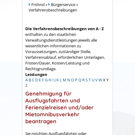
Fröhnd
»
Bürgerservice
»
Verfahrensbeschreibungen
Die Verfahrensbeschreibungen von A - Z
enthalten zu den staatlichen
Verwaltungsdienstleistungen jeweils alle
wesentlichen Informationen zu
Voraussetzungen, zuständiger Stelle,
Verfahrensablauf, erforderlichen Unterlagen,
Fristen/Dauer, Kosten/Leistung und
Rechtsgrundlage.
Leistungen
A
B
C
D
E
F
G
H
I
J
K
L
M
N
O
P
Q
R
S
T
U
V
W
X
Y
Z
Genehmigung für
Ausflugsfahrten und
Ferienzielreisen und/oder
Mietomnibusverkehr
beantragen
Sie möchten Ausflugsfahrten oder