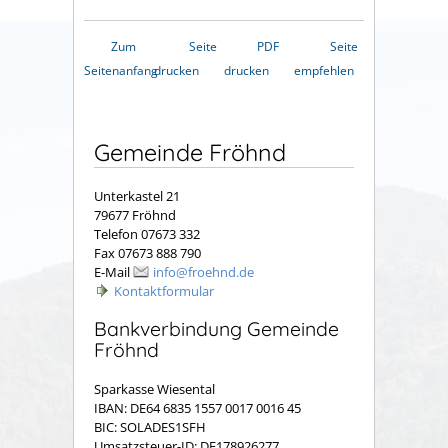
Zum
Seite
PDF
Seite
Seitenanfang
drucken
drucken
empfehlen
Gemeinde Fröhnd
Unterkastel 21
79677 Fröhnd
Telefon 07673 332
Fax 07673 888 790
E-Mail
info@froehnd.de
Kontaktformular
Bankverbindung Gemeinde
Fröhnd
Sparkasse Wiesental
IBAN: DE64 6835 1557 0017 0016 45
BIC: SOLADES1SFH
Umsatzsteuer-ID: DE178926277