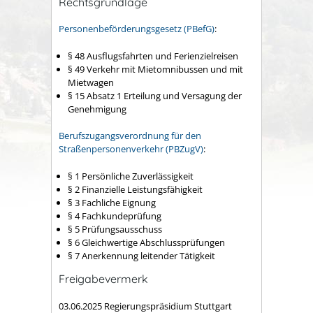
Rechtsgrundlage
Personenbeförderungsgesetz (PBefG)
:
§ 48 Ausflugsfahrten und Ferienzielreisen
§ 49 Verkehr mit Mietomnibussen und mit
Mietwagen
§ 15 Absatz 1 Erteilung und Versagung der
Genehmigung
Berufszugangsverordnung für den
Straßenpersonenverkehr (PBZugV)
:
§ 1 Persönliche Zuverlässigkeit
§ 2 Finanzielle Leistungsfähigkeit
§ 3 Fachliche Eignung
§ 4 Fachkundeprüfung
§ 5 Prüfungsausschuss
§ 6 Gleichwertige Abschlussprüfungen
§ 7 Anerkennung leitender Tätigkeit
Freigabevermerk
03.06.2025 Regierungspräsidium Stuttgart