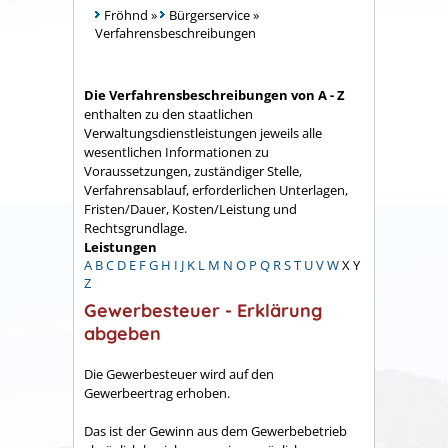
Fröhnd
»
Bürgerservice
»
Verfahrensbeschreibungen
Die Verfahrensbeschreibungen von A - Z
enthalten zu den staatlichen
Verwaltungsdienstleistungen jeweils alle
wesentlichen Informationen zu
Voraussetzungen, zuständiger Stelle,
Verfahrensablauf, erforderlichen Unterlagen,
Fristen/Dauer, Kosten/Leistung und
Rechtsgrundlage.
Leistungen
A
B
C
D
E
F
G
H
I
J
K
L
M
N
O
P
Q
R
S
T
U
V
W
X
Y
Z
Gewerbesteuer - Erklärung
abgeben
Die Gewerbesteuer wird auf den
Gewerbeertrag erhoben.
Das ist der Gewinn aus dem Gewerbebetrieb