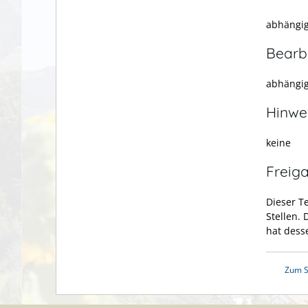
abhängig
Bearb
abhängig
Hinwe
keine
Freig
Dieser T
Stellen.
hat dess
Zum S