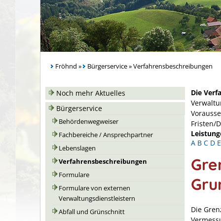
Fröhnd
»
Bürgerservice
»
Verfahrensbeschreibungen
Die Verf
Noch mehr Aktuelles
Verwaltu
Bürgerservice
Vorausse
Behördenwegweiser
Fristen/
Leistung
Fachbereiche / Ansprechpartner
A
B
C
D
E
Lebenslagen
Gre
Verfahrensbeschreibungen
Formulare
Gru
Formulare von externen
Verwaltungsdienstleistern
Die Gren
Abfall und Grünschnitt
Vermessu