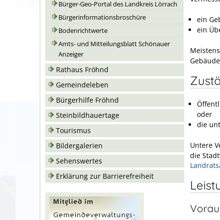
Bürger-Geo-Portal des Landkreis Lörrach
Bürgerinformationsbroschüre
ein Ge
ein Üb
Bodenrichtwerte
Amts- und Mitteilungsblatt Schönauer
Meistens
Anzeiger
Gebäude,
Rathaus Fröhnd
Zustä
Gemeindeleben
Bürgerhilfe Fröhnd
Öffent
oder
Steinbildhauertage
die un
Tourismus
Untere V
Bildergalerien
die Stad
Sehenswertes
Landrats
Erklärung zur Barrierefreiheit
Leist
Vorau