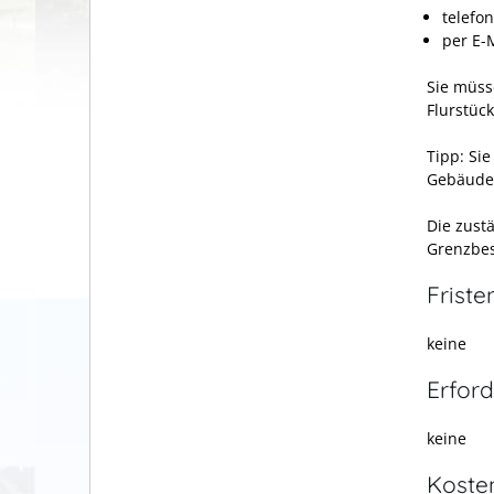
telefo
per E-M
Sie müss
Flurstü
Tipp:
Sie
Gebäude
Die zust
Grenzbes
Friste
keine
Erford
keine
Koste