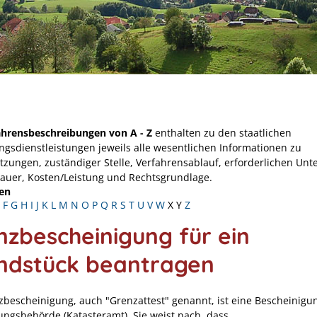
ahrensbeschreibungen von A - Z
enthalten zu den staatlichen
ngsdienstleistungen jeweils alle wesentlichen Informationen zu
tzungen, zuständiger Stelle, Verfahrensablauf, erforderlichen Unt
Dauer, Kosten/Leistung und Rechtsgrundlage.
en
F
G
H
I
J
K
L
M
N
O
P
Q
R
S
T
U
V
W
X
Y
Z
nzbescheinigung für ein
ndstück beantragen
zbescheinigung, auch "Grenzattest" genannt, ist eine Bescheinigu
ngsbehörde (Katasteramt). Sie weist nach, dass