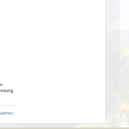
en
temberg
mpfehlen