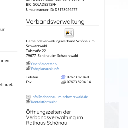
BIC: SOLADES1SFH
Umsatzsteuer-ID: DE178926277
Verbandsverwaltung
für
Gemeindeverwaltungsverband Schönau im
Schwarzwald
Talstraße 22
79677
Schönau im Schwarzwald
innen
OpenStreetMap
Fahrplanauskunft
Telefon
07673 8204-0
Fax
07673 8204-14
findet,
info@schoenau-im-schwarzwald.de
Kontaktformular
Öffnungszeiten der
Verbandsverwaltung im
Rathaus Schönau