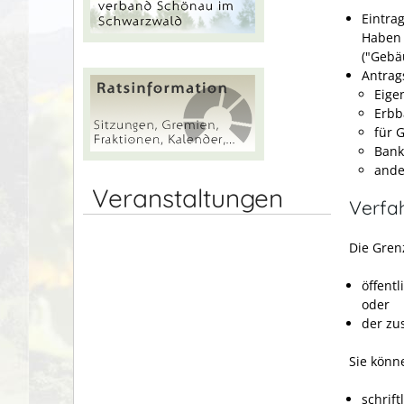
Eintra
Haben 
("Gebä
Antrag
Eige
Erbb
für 
Ban
ande
Veranstaltungen
Verfa
Die Gren
öffent
oder
der zu
Sie könn
schrift