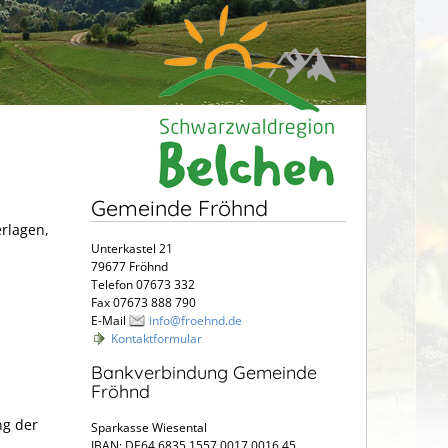
Gemeinde Fröhnd
erlagen,
Unterkastel 21
79677 Fröhnd
Telefon 07673 332
Fax 07673 888 790
E-Mail
info@froehnd.de
Kontaktformular
Bankverbindung Gemeinde
Fröhnd
ng der
Sparkasse Wiesental
IBAN: DE64 6835 1557 0017 0016 45