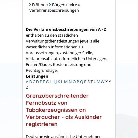
Fröhnd
»
Bürgerservice
»
Verfahrensbeschreibungen
Die Verfahrensbeschreibungen von A - Z
enthalten zu den staatlichen
Verwaltungsdienstleistungen jeweils alle
wesentlichen Informationen zu
Voraussetzungen, zuständiger Stelle,
Verfahrensablauf, erforderlichen Unterlagen,
Fristen/Dauer, Kosten/Leistung und
Rechtsgrundlage.
Leistungen
A
B
C
D
E
F
G
H
I
J
K
L
M
N
O
P
Q
R
S
T
U
V
W
X
Y
Z
Grenzüberschreitender
Fernabsatz von
Tabakerzeugnissen an
Verbraucher - als Ausländer
registrieren
Deutsche wie ausländische Unternehmen