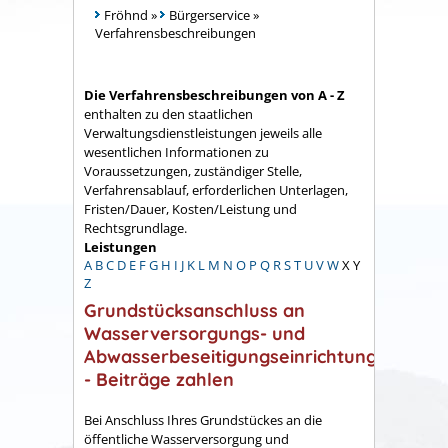
Fröhnd
»
Bürgerservice
»
Verfahrensbeschreibungen
Die Verfahrensbeschreibungen von A - Z
enthalten zu den staatlichen
Verwaltungsdienstleistungen jeweils alle
wesentlichen Informationen zu
Voraussetzungen, zuständiger Stelle,
Verfahrensablauf, erforderlichen Unterlagen,
Fristen/Dauer, Kosten/Leistung und
Rechtsgrundlage.
Leistungen
A
B
C
D
E
F
G
H
I
J
K
L
M
N
O
P
Q
R
S
T
U
V
W
X
Y
Z
Grundstücksanschluss an
Wasserversorgungs- und
Abwasserbeseitigungseinrichtungen
- Beiträge zahlen
Bei Anschluss Ihres Grundstückes an die
öffentliche Wasserversorgung und