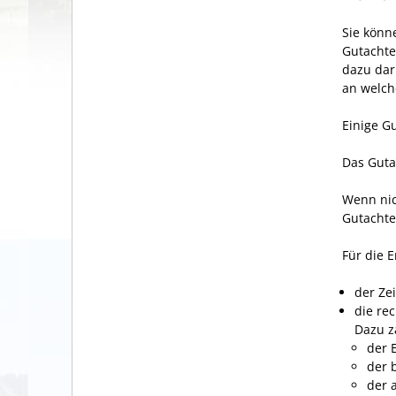
Sie könn
Gutachte
dazu dar
an welch
Einige G
Das Gutac
Wenn nic
Gutachte
Für die 
der Ze
die re
Dazu z
der 
der 
der 