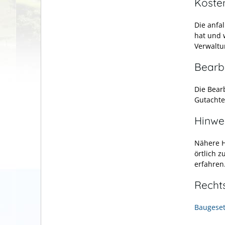
Koste
Die anfa
hat und 
Verwaltu
Bearb
Die Bear
Gutachte
Hinwe
Nähere H
örtlich 
erfahren
Recht
Baugeset