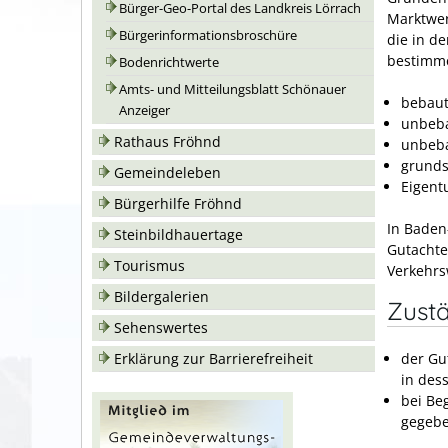
Bürger-Geo-Portal des Landkreis Lörrach
Marktwer
Bürgerinformationsbroschüre
die in d
bestimm
Bodenrichtwerte
Amts- und Mitteilungsblatt Schönauer
bebaut
Anzeiger
unbeba
Rathaus Fröhnd
unbeba
grunds
Gemeindeleben
Eigen
Bürgerhilfe Fröhnd
In Baden
Steinbildhauertage
Gutachte
Tourismus
Verkehrs
Bildergalerien
Zustä
Sehenswertes
Erklärung zur Barrierefreiheit
der Gu
in des
bei Be
gegebe