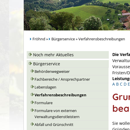
Fröhnd
»
Bürgerservice
»
Verfahrensbeschreibungen
Die Verf
Noch mehr Aktuelles
Verwaltu
Bürgerservice
Vorausse
Behördenwegweiser
Fristen/
Leistung
Fachbereiche / Ansprechpartner
A
B
C
D
E
Lebenslagen
Gru
Verfahrensbeschreibungen
Formulare
bea
Formulare von externen
Verwaltungsdienstleistern
Sie woll
Abfall und Grünschnitt
Gründen