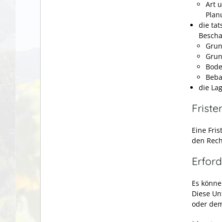
Art 
Plan
die ta
Bescha
Grun
Grun
Bode
Beb
die La
Friste
Eine Fris
den Rech
Erford
Es könne
Diese Un
oder dem