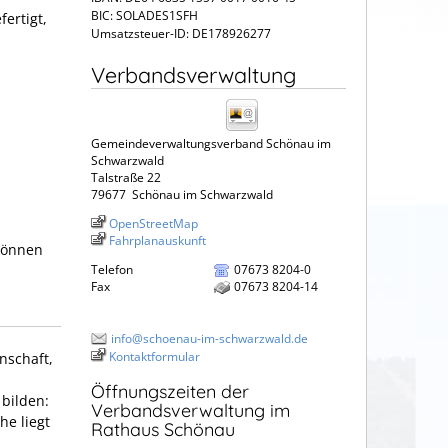
BIC: SOLADES1SFH
ertigt,
Umsatzsteuer-ID: DE178926277
Verbandsverwaltung
Gemeindeverwaltungsverband Schönau im
Schwarzwald
Talstraße 22
79677
Schönau im Schwarzwald
OpenStreetMap
Fahrplanauskunft
können
Telefon
07673 8204-0
Fax
07673 8204-14
info@schoenau-im-schwarzwald.de
Kontaktformular
nschaft,
Öffnungszeiten der
 bilden:
Verbandsverwaltung im
he liegt
Rathaus Schönau