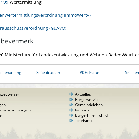
– 199
Wertermittlung
enwertermittlungsverordnung (ImmoWertV)
erausschussverordnung (GuAVO)
abevermerk
26 Ministerium für Landesentwicklung und Wohnen Baden-Württ
eitenanfang
Seite drucken
PDF drucken
Seite e
nwegweiser
Aktuelles
er
Bürgerservice
gen
Gemeindeleben
nsbeschreibungen
Rathaus
e
Bürgerhilfe Fröhnd
Tourismus