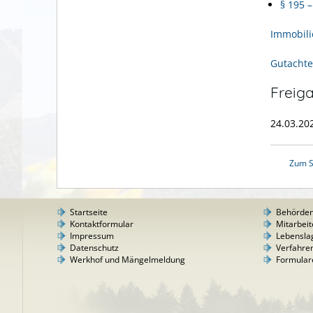
§ 195 
Immobili
Gutacht
Freig
24.03.20
Zum S
Startseite
Behörde
Kontaktformular
Mitarbeit
Impressum
Lebensla
Datenschutz
Verfahre
Werkhof und Mängelmeldung
Formular