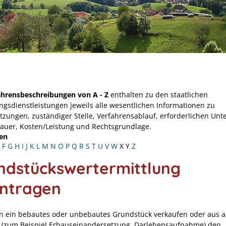
ahrensbeschreibungen von A - Z
enthalten zu den staatlichen
ngsdienstleistungen jeweils alle wesentlichen Informationen zu
tzungen, zuständiger Stelle, Verfahrensablauf, erforderlichen Unt
Dauer, Kosten/Leistung und Rechtsgrundlage.
en
F
G
H
I
J
K
L
M
N
O
P
Q
R
S
T
U
V
W
X
Y
Z
ndstückswertermittlung
ntragen
en ein bebautes oder unbebautes Grundstück verkaufen oder aus 
(zum Beispiel Erbauseinandersetzung, Darlehensaufnahme)
den