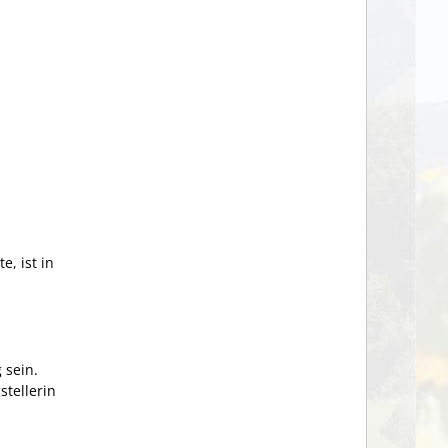
e, ist in
 sein.
stellerin