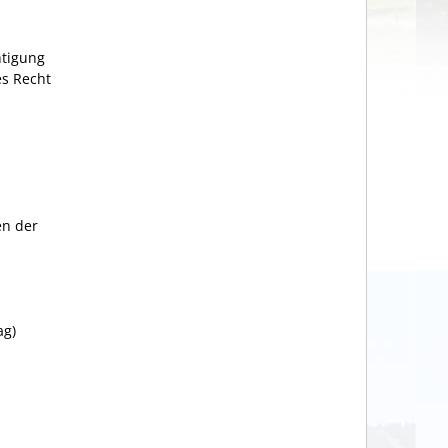
htigung
es Recht
en der
ag)