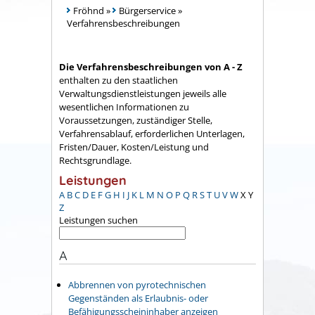
Fröhnd
»
Bürgerservice
»
Verfahrensbeschreibungen
Die Verfahrensbeschreibungen von A - Z
enthalten zu den staatlichen
Verwaltungsdienstleistungen jeweils alle
wesentlichen Informationen zu
Voraussetzungen, zuständiger Stelle,
Verfahrensablauf, erforderlichen Unterlagen,
Fristen/Dauer, Kosten/Leistung und
Rechtsgrundlage.
Leistungen
A
B
C
D
E
F
G
H
I
J
K
L
M
N
O
P
Q
R
S
T
U
V
W
X
Y
Z
Leistungen suchen
A
Abbrennen von pyrotechnischen
Gegenständen als Erlaubnis- oder
Befähigungsscheininhaber anzeigen