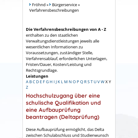
Fröhnd
»
Bürgerservice
»
Verfahrensbeschreibungen
Die Verfahrensbeschreibungen von A - Z
enthalten zu den staatlichen
Verwaltungsdienstleistungen jeweils alle
wesentlichen Informationen zu
Voraussetzungen, zuständiger Stelle,
Verfahrensablauf, erforderlichen Unterlagen,
Fristen/Dauer, Kosten/Leistung und
Rechtsgrundlage.
Leistungen
A
B
C
D
E
F
G
H
I
J
K
L
M
N
O
P
Q
R
S
T
U
V
W
X
Y
Z
Hochschulzugang über eine
schulische Qualifikation und
eine Aufbauprüfung
beantragen (Deltaprüfung)
Diese Aufbauprüfung ermöglicht, das Delta
zwischen Schulabschluss und Studienwunsch