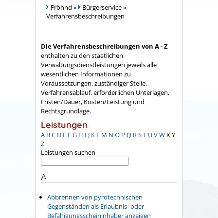
Fröhnd
»
Bürgerservice
»
Verfahrensbeschreibungen
Die Verfahrensbeschreibungen von A - Z
enthalten zu den staatlichen
Verwaltungsdienstleistungen jeweils alle
wesentlichen Informationen zu
Voraussetzungen, zuständiger Stelle,
Verfahrensablauf, erforderlichen Unterlagen,
Fristen/Dauer, Kosten/Leistung und
Rechtsgrundlage.
Leistungen
A
B
C
D
E
F
G
H
I
J
K
L
M
N
O
P
Q
R
S
T
U
V
W
X
Y
Z
Leistungen suchen
A
Abbrennen von pyrotechnischen
Gegenständen als Erlaubnis- oder
Befähigungsscheininhaber anzeigen