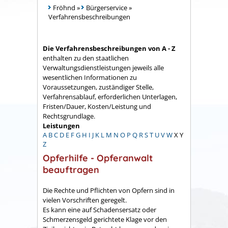
Fröhnd
»
Bürgerservice
»
Verfahrensbeschreibungen
Die Verfahrensbeschreibungen von A - Z
enthalten zu den staatlichen
Verwaltungsdienstleistungen jeweils alle
wesentlichen Informationen zu
Voraussetzungen, zuständiger Stelle,
Verfahrensablauf, erforderlichen Unterlagen,
Fristen/Dauer, Kosten/Leistung und
Rechtsgrundlage.
Leistungen
A
B
C
D
E
F
G
H
I
J
K
L
M
N
O
P
Q
R
S
T
U
V
W
X
Y
Z
Opferhilfe - Opferanwalt
beauftragen
Die Rechte und Pflichten von Opfern sind in
vielen Vorschriften geregelt.
Es kann eine auf Schadensersatz oder
Schmerzensgeld gerichtete Klage vor den