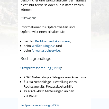
persönlicher und wirtschaftlicher Verhältnisse
nicht, nur teilweise oder nur in Raten zahlen
können.
Hinweise
Informationen zu Opferanwälten und
Opferanwältinnen erhalten Sie
bei den
Rechtsanwaltskammern
,
beim
Weißen Ring e.V.
und
beim
Anwaltssuchservice
.
Rechtsgrundlage
Strafprozessordnung (StPO)
:
§ 395 Nebenklage - Befugnis zum Anschluss
§ 397a Nebenklage - Bestellung eines
Rechtsanwalts; Prozesskostenhilfe
§§ 406d - 406h Mitteilungen an den
Verletzten
Zivilprozessordnung (ZPO):