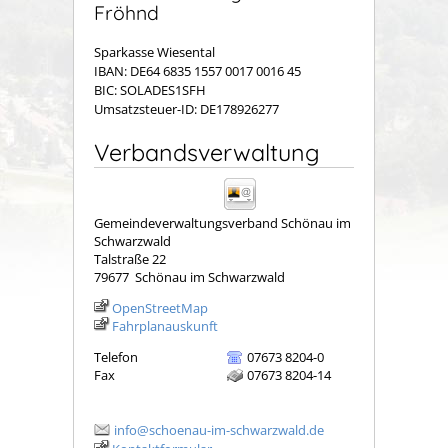
Fröhnd
Sparkasse Wiesental
IBAN: DE64 6835 1557 0017 0016 45
BIC: SOLADES1SFH
Umsatzsteuer-ID: DE178926277
Verbandsverwaltung
Gemeindeverwaltungsverband Schönau im
Schwarzwald
Talstraße 22
79677
Schönau im Schwarzwald
OpenStreetMap
Fahrplanauskunft
Telefon
07673 8204-0
Fax
07673 8204-14
info@schoenau-im-schwarzwald.de