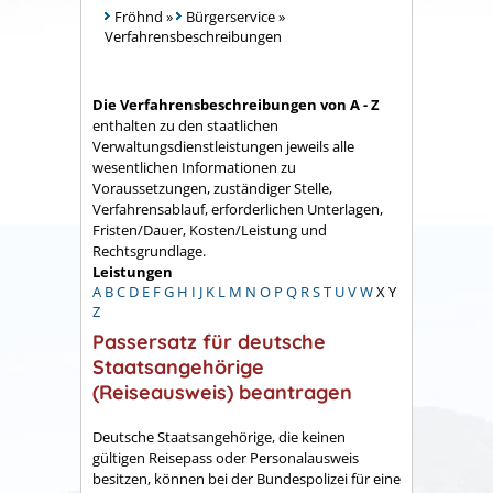
Fröhnd
»
Bürgerservice
»
Verfahrensbeschreibungen
Die Verfahrensbeschreibungen von A - Z
enthalten zu den staatlichen
Verwaltungsdienstleistungen jeweils alle
wesentlichen Informationen zu
Voraussetzungen, zuständiger Stelle,
Verfahrensablauf, erforderlichen Unterlagen,
Fristen/Dauer, Kosten/Leistung und
Rechtsgrundlage.
Leistungen
A
B
C
D
E
F
G
H
I
J
K
L
M
N
O
P
Q
R
S
T
U
V
W
X
Y
Z
Passersatz für deutsche
Staatsangehörige
(Reiseausweis) beantragen
Deutsche Staatsangehörige, die keinen
gültigen Reisepass oder Personalausweis
besitzen, können bei der Bundespolizei für eine