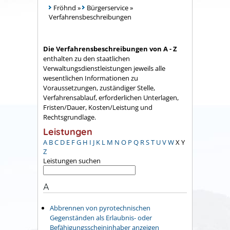
Fröhnd
»
Bürgerservice
»
Verfahrensbeschreibungen
Die Verfahrensbeschreibungen von A - Z
enthalten zu den staatlichen
Verwaltungsdienstleistungen jeweils alle
wesentlichen Informationen zu
Voraussetzungen, zuständiger Stelle,
Verfahrensablauf, erforderlichen Unterlagen,
Fristen/Dauer, Kosten/Leistung und
Rechtsgrundlage.
Leistungen
A
B
C
D
E
F
G
H
I
J
K
L
M
N
O
P
Q
R
S
T
U
V
W
X
Y
Z
Leistungen suchen
A
Abbrennen von pyrotechnischen
Gegenständen als Erlaubnis- oder
Befähigungsscheininhaber anzeigen