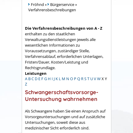
Fröhnd
»
Bürgerservice
»
Verfahrensbeschreibungen
Die Verfahrensbeschreibungen von A - Z
enthalten zu den staatlichen
Verwaltungsdienstleistungen jeweils alle
wesentlichen Informationen zu
Voraussetzungen, zuständiger Stelle,
Verfahrensablauf, erforderlichen Unterlagen,
Fristen/Dauer, Kosten/Leistung und
Rechtsgrundlage.
Leistungen
A
B
C
D
E
F
G
H
I
J
K
L
M
N
O
P
Q
R
S
T
U
V
W
X
Y
Z
Schwangerschaftsvorsorge-
Untersuchung wahrnehmen
Als Schwangere haben Sie einen Anspruch auf
Vorsorgeuntersuchungen und auf zusätzliche
Untersuchungen, soweit diese aus
medizinischer Sicht erforderlich sind.