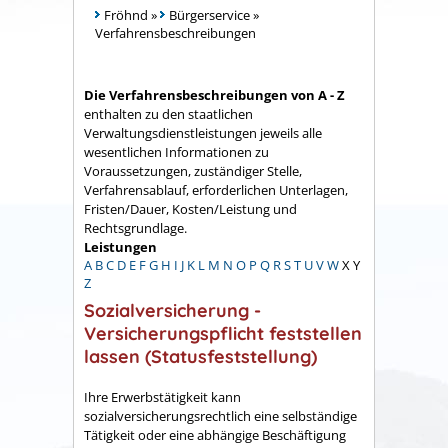
Fröhnd
»
Bürgerservice
»
Verfahrensbeschreibungen
Die Verfahrensbeschreibungen von A - Z
enthalten zu den staatlichen
Verwaltungsdienstleistungen jeweils alle
wesentlichen Informationen zu
Voraussetzungen, zuständiger Stelle,
Verfahrensablauf, erforderlichen Unterlagen,
Fristen/Dauer, Kosten/Leistung und
Rechtsgrundlage.
Leistungen
A
B
C
D
E
F
G
H
I
J
K
L
M
N
O
P
Q
R
S
T
U
V
W
X
Y
Z
Sozialversicherung -
Versicherungspflicht feststellen
lassen (Statusfeststellung)
Ihre Erwerbstätigkeit kann
sozialversicherungsrechtlich eine selbständige
Tätigkeit oder eine abhängige Beschäftigung