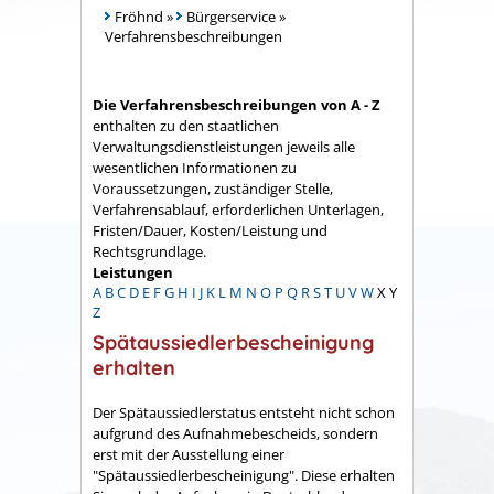
Fröhnd
»
Bürgerservice
»
Verfahrensbeschreibungen
Die Verfahrensbeschreibungen von A - Z
enthalten zu den staatlichen
Verwaltungsdienstleistungen jeweils alle
wesentlichen Informationen zu
Voraussetzungen, zuständiger Stelle,
Verfahrensablauf, erforderlichen Unterlagen,
Fristen/Dauer, Kosten/Leistung und
Rechtsgrundlage.
Leistungen
A
B
C
D
E
F
G
H
I
J
K
L
M
N
O
P
Q
R
S
T
U
V
W
X
Y
Z
Spätaussiedlerbescheinigung
erhalten
Der Spätaussiedlerstatus entsteht nicht schon
aufgrund des Aufnahmebescheids, sondern
erst mit der Ausstellung einer
"Spätaussiedlerbescheinigung". Diese erhalten