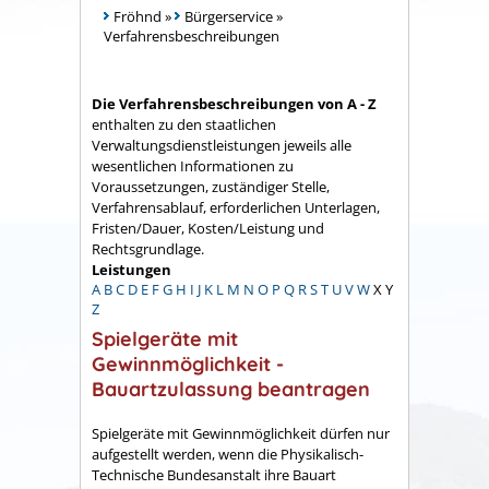
Fröhnd
»
Bürgerservice
»
Verfahrensbeschreibungen
Die Verfahrensbeschreibungen von A - Z
enthalten zu den staatlichen
Verwaltungsdienstleistungen jeweils alle
wesentlichen Informationen zu
Voraussetzungen, zuständiger Stelle,
Verfahrensablauf, erforderlichen Unterlagen,
Fristen/Dauer, Kosten/Leistung und
Rechtsgrundlage.
Leistungen
A
B
C
D
E
F
G
H
I
J
K
L
M
N
O
P
Q
R
S
T
U
V
W
X
Y
Z
Spielgeräte mit
Gewinnmöglichkeit -
Bauartzulassung beantragen
Spielgeräte mit Gewinnmöglichkeit dürfen nur
aufgestellt werden, wenn die Physikalisch-
Technische Bundesanstalt ihre Bauart