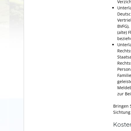
Verzic
Unterl
Deutsc
Vertri
BVFG),
(alte)
bezieh
Unterl
Rechts
Staats
Rechts
Person
Famili
geleis
Meldeb
zur Be
Bringen 
Sichtung 
Koste