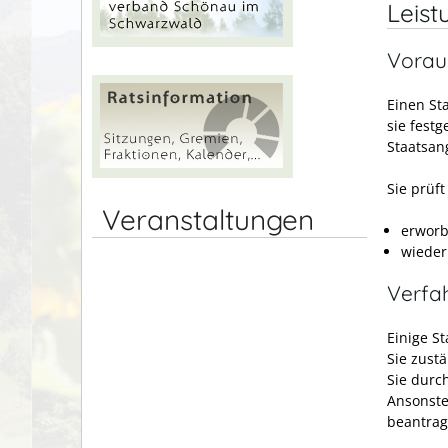
Leist
Vorau
Einen St
sie festg
Staatsan
Sie prüf
Veranstaltungen
erworb
wieder
Verfa
Einige S
Sie zust
Sie durc
Ansonste
beantrag