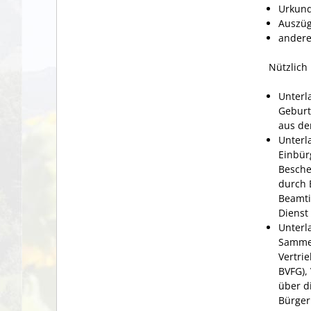
Urkun
Auszüg
andere 
Nützlich
Unterl
Geburt
aus de
Unterl
Einbür
Besche
durch 
Beamti
Dienst
Unterl
Sammel
Vertri
BVFG),
über d
Bürger