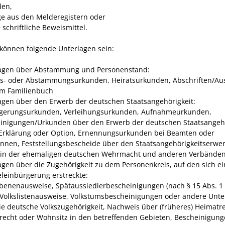
den,
e aus den Melderegistern oder
schriftliche Beweismittel.
 können folgende Unterlagen sein:
agen über Abstammung und Personenstand:
s- oder Abstammungsurkunden, Heiratsurkunden, Abschriften/Au
m Familienbuch
agen über den Erwerb der deutschen Staatsangehörigkeit:
gerungsurkunden, Verleihungsurkunden, Aufnahmeurkunden,
inigungen/Urkunden über den Erwerb der deutschen Staatsangehö
Erklärung oder Option, Ernennungsurkunden bei Beamten oder
nnen, Feststellungsbescheide über den Staatsangehörigkeitserwe
 in der ehemaligen deutschen Wehrmacht und anderen Verbände
agen über die Zugehörigkeit zu dem Personenkreis, auf den sich e
einbürgerung erstreckte:
ebenenausweise, Spätaussiedlerbescheinigungen (nach § 15 Abs. 1
 Volkslistenausweise, Volkstumsbescheinigungen oder andere Unte
ie deutsche Volkszugehörigkeit, Nachweis über (früheres) Heimatre
recht oder Wohnsitz in den betreffenden Gebieten, Bescheinigun