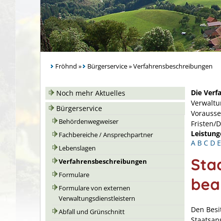
Fröhnd
»
Bürgerservice
»
Verfahrensbeschreibungen
Die Verf
Noch mehr Aktuelles
Verwaltu
Bürgerservice
Vorausse
Behördenwegweiser
Fristen/
Leistung
Fachbereiche / Ansprechpartner
A
B
C
D
E
Lebenslagen
Sta
Verfahrensbeschreibungen
Formulare
bea
Formulare von externen
Verwaltungsdienstleistern
Den Besi
Abfall und Grünschnitt
Staatsan