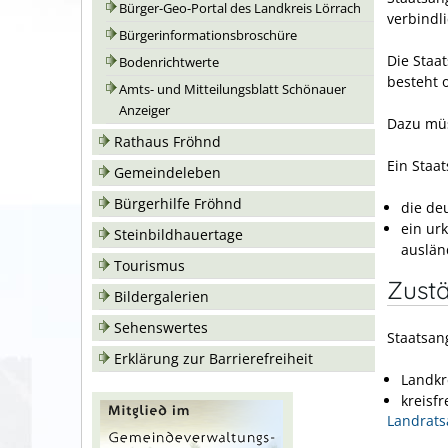
Bürger-Geo-Portal des Landkreis Lörrach
verbindli
Bürgerinformationsbroschüre
Die Staat
Bodenrichtwerte
besteht o
Amts- und Mitteilungsblatt Schönauer
Anzeiger
Dazu müs
Rathaus Fröhnd
Ein Staa
Gemeindeleben
Bürgerhilfe Fröhnd
die de
ein ur
Steinbildhauertage
ausländ
Tourismus
Zustä
Bildergalerien
Sehenswertes
Staatsan
Erklärung zur Barrierefreiheit
Landkr
kreisf
Landrats