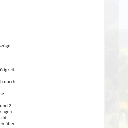
szüge
rigkeit
rb durch
n
ine
 und 2
rlagen
cht,
gen über