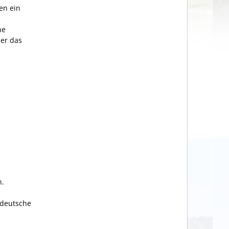
en ein
he
ber das
n.
 deutsche