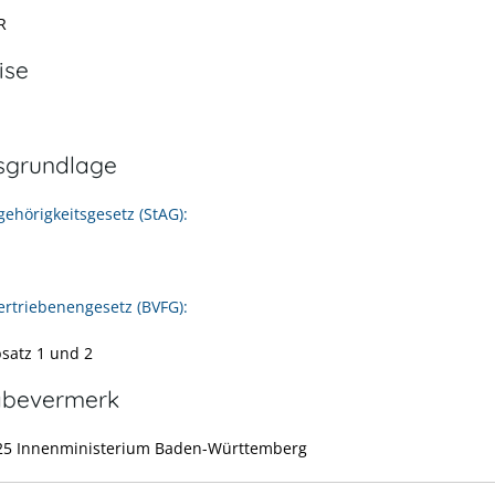
R
ise
sgrundlage
gehörigkeitsgesetz (StAG):
rtriebenengesetz (BVFG):
bsatz 1 und 2
abevermerk
25 Innenministerium Baden-Württemberg