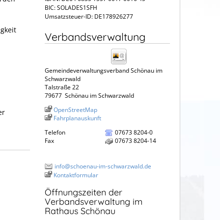
BIC: SOLADES1SFH
Umsatzsteuer-ID: DE178926277
gkeit
Verbandsverwaltung
Gemeindeverwaltungsverband Schönau im
Schwarzwald
n
Talstraße 22
79677
Schönau im Schwarzwald
OpenStreetMap
er
Fahrplanauskunft
Telefon
07673 8204-0
Fax
07673 8204-14
info@schoenau-im-schwarzwald.de
Kontaktformular
Öffnungszeiten der
Verbandsverwaltung im
Rathaus Schönau