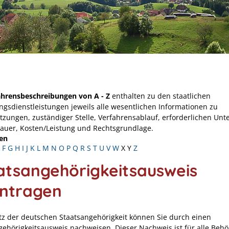
ahrensbeschreibungen von A - Z
enthalten zu den staatlichen
ngsdienstleistungen jeweils alle wesentlichen Informationen zu
tzungen, zuständiger Stelle, Verfahrensablauf, erforderlichen Unt
Dauer, Kosten/Leistung und Rechtsgrundlage.
en
F
G
H
I
J
K
L
M
N
O
P
Q
R
S
T
U
V
W
X
Y
Z
atsangehörigkeitsausweis
ntragen
tz der deutschen Staatsangehörigkeit können Sie durch einen
gehörigkeitsausweis nachweisen. Dieser Nachweis ist für alle Beh