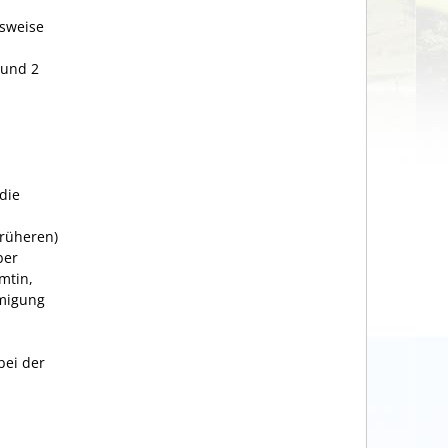
gsweise
 und 2
die
früheren)
ber
mtin,
migung
bei der