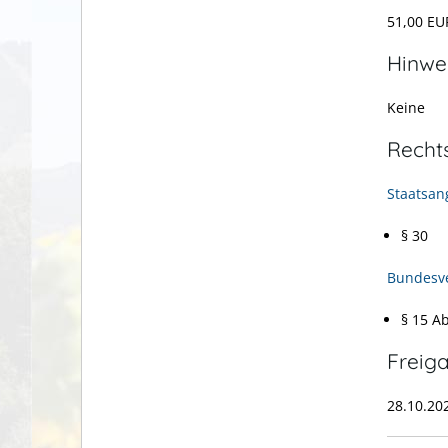
51,00 EU
Hinwe
Keine
Recht
Staatsan
§ 30
Bundesve
§ 15 A
Freig
28.10.20