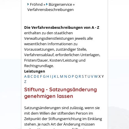
Fröhnd
»
Bürgerservice
»
Verfahrensbeschreibungen
Die Verfahrensbeschreibungen von A - Z
enthalten zu den staatlichen
Verwaltungsdienstleistungen jeweils alle
wesentlichen Informationen zu
Voraussetzungen, zuständiger Stelle,
Verfahrensablauf, erforderlichen Unterlagen,
Fristen/Dauer, Kosten/Leistung und
Rechtsgrundlage.
Leistungen
A
B
C
D
E
F
G
H
I
J
K
L
M
N
O
P
Q
R
S
T
U
V
W
X
Y
Z
Stiftung - Satzungsänderung
genehmigen lassen
Satzungsänderungen sind zulässig, wenn sie
mit dem Willen der stiftenden Person im
Zeitpunkt der Stiftungserrichtung im Einklang
stehen. Je nach Art der Änderung müssen