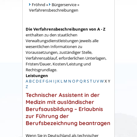
Fröhnd
»
Bürgerservice
»
Verfahrensbeschreibungen
Die Verfahrensbeschreibungen von A - Z
enthalten zu den staatlichen
Verwaltungsdienstleistungen jeweils alle
wesentlichen Informationen zu
Voraussetzungen, zuständiger Stelle,
Verfahrensablauf, erforderlichen Unterlagen,
Fristen/Dauer, Kosten/Leistung und
Rechtsgrundlage.
Leistungen
A
B
C
D
E
F
G
H
I
J
K
L
M
N
O
P
Q
R
S
T
U
V
W
X
Y
Z
Technischer Assistent in der
Medizin mit ausländischer
Berufsausbildung – Erlaubnis
zur Führung der
Berufsbezeichnung beantragen
Wenn Sie in Deutschland als technischer