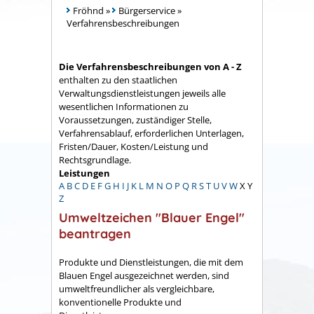
Fröhnd
»
Bürgerservice
»
Verfahrensbeschreibungen
Die Verfahrensbeschreibungen von A - Z
enthalten zu den staatlichen
Verwaltungsdienstleistungen jeweils alle
wesentlichen Informationen zu
Voraussetzungen, zuständiger Stelle,
Verfahrensablauf, erforderlichen Unterlagen,
Fristen/Dauer, Kosten/Leistung und
Rechtsgrundlage.
Leistungen
A
B
C
D
E
F
G
H
I
J
K
L
M
N
O
P
Q
R
S
T
U
V
W
X
Y
Z
Umweltzeichen "Blauer Engel"
beantragen
Produkte und Dienstleistungen, die mit dem
Blauen Engel ausgezeichnet werden, sind
umweltfreundlicher als vergleichbare,
konventionelle Produkte und