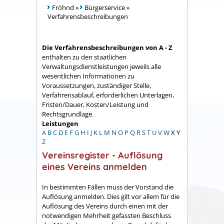
Fröhnd
»
Bürgerservice
»
Verfahrensbeschreibungen
Die Verfahrensbeschreibungen von A - Z
enthalten zu den staatlichen
Verwaltungsdienstleistungen jeweils alle
wesentlichen Informationen zu
Voraussetzungen, zuständiger Stelle,
Verfahrensablauf, erforderlichen Unterlagen,
Fristen/Dauer, Kosten/Leistung und
Rechtsgrundlage.
Leistungen
A
B
C
D
E
F
G
H
I
J
K
L
M
N
O
P
Q
R
S
T
U
V
W
X
Y
Z
Vereinsregister - Auflösung
eines Vereins anmelden
In bestimmten Fällen muss der Vorstand die
Auflösung anmelden. Dies gilt vor allem für die
Auflösung des Vereins durch einen mit der
notwendigen Mehrheit gefassten Beschluss