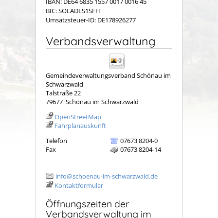
IBAN: DE64 6835 1557 0017 0016 45
BIC: SOLADES1SFH
Umsatzsteuer-ID: DE178926277
Verbandsverwaltung
Gemeindeverwaltungsverband Schönau im
Schwarzwald
Talstraße 22
79677
Schönau im Schwarzwald
OpenStreetMap
Fahrplanauskunft
Telefon
07673 8204-0
Fax
07673 8204-14
info@schoenau-im-schwarzwald.de
Kontaktformular
Öffnungszeiten der
Verbandsverwaltung im