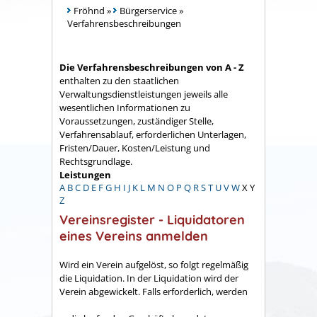
Fröhnd
»
Bürgerservice
»
Verfahrensbeschreibungen
Die Verfahrensbeschreibungen von A - Z
enthalten zu den staatlichen
Verwaltungsdienstleistungen jeweils alle
wesentlichen Informationen zu
Voraussetzungen, zuständiger Stelle,
Verfahrensablauf, erforderlichen Unterlagen,
Fristen/Dauer, Kosten/Leistung und
Rechtsgrundlage.
Leistungen
A
B
C
D
E
F
G
H
I
J
K
L
M
N
O
P
Q
R
S
T
U
V
W
X
Y
Z
Vereinsregister - Liquidatoren
eines Vereins anmelden
Wird ein Verein aufgelöst, so folgt regelmäßig
die Liquidation. In der Liquidation wird der
Verein abgewickelt. Falls erforderlich, werden