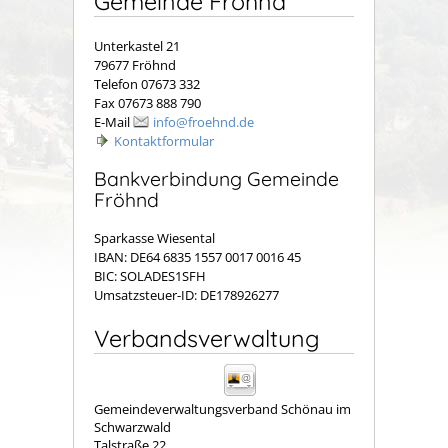
Gemeinde Fröhnd
Unterkastel 21
79677 Fröhnd
Telefon 07673 332
Fax 07673 888 790
E-Mail
info@froehnd.de
Kontaktformular
Bankverbindung Gemeinde
Fröhnd
Sparkasse Wiesental
IBAN: DE64 6835 1557 0017 0016 45
BIC: SOLADES1SFH
Umsatzsteuer-ID: DE178926277
Verbandsverwaltung
Gemeindeverwaltungsverband Schönau im
Schwarzwald
Talstraße 22