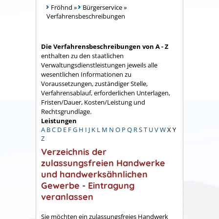
Fröhnd
»
Bürgerservice
»
Verfahrensbeschreibungen
Die Verfahrensbeschreibungen von A - Z
enthalten zu den staatlichen
Verwaltungsdienstleistungen jeweils alle
wesentlichen Informationen zu
Voraussetzungen, zuständiger Stelle,
Verfahrensablauf, erforderlichen Unterlagen,
Fristen/Dauer, Kosten/Leistung und
Rechtsgrundlage.
Leistungen
A
B
C
D
E
F
G
H
I
J
K
L
M
N
O
P
Q
R
S
T
U
V
W
X
Y
Z
Verzeichnis der
zulassungsfreien Handwerke
und handwerksähnlichen
Gewerbe - Eintragung
veranlassen
Sie möchten ein zulassungsfreies Handwerk