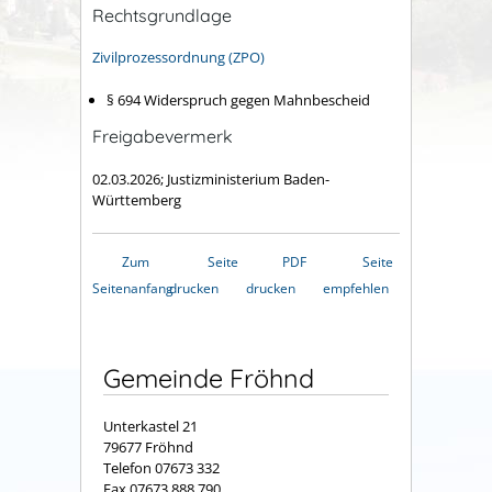
Rechtsgrundlage
Zivilprozessordnung (ZPO)
§ 694
Widerspruch gegen Mahnbescheid
Freigabevermerk
02.03.2026; Justizministerium Baden-
Württemberg
Zum
Seite
PDF
Seite
Seitenanfang
drucken
drucken
empfehlen
Gemeinde Fröhnd
Unterkastel 21
79677 Fröhnd
Telefon 07673 332
Fax 07673 888 790