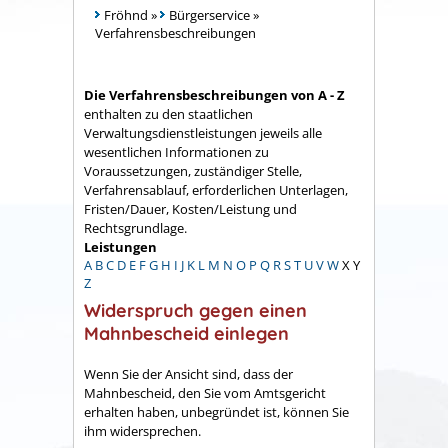
Fröhnd
»
Bürgerservice
»
Verfahrensbeschreibungen
Die Verfahrensbeschreibungen von A - Z
enthalten zu den staatlichen
Verwaltungsdienstleistungen jeweils alle
wesentlichen Informationen zu
Voraussetzungen, zuständiger Stelle,
Verfahrensablauf, erforderlichen Unterlagen,
Fristen/Dauer, Kosten/Leistung und
Rechtsgrundlage.
Leistungen
A
B
C
D
E
F
G
H
I
J
K
L
M
N
O
P
Q
R
S
T
U
V
W
X
Y
Z
Widerspruch gegen einen
Mahnbescheid einlegen
Wenn Sie der Ansicht sind, dass der
Mahnbescheid, den Sie vom Amtsgericht
erhalten haben, unbegründet ist, können Sie
ihm widersprechen.