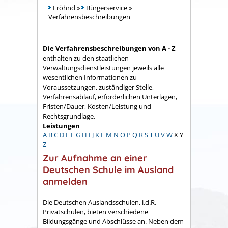
Fröhnd
»
Bürgerservice
»
Verfahrensbeschreibungen
Die Verfahrensbeschreibungen von A - Z
enthalten zu den staatlichen
Verwaltungsdienstleistungen jeweils alle
wesentlichen Informationen zu
Voraussetzungen, zuständiger Stelle,
Verfahrensablauf, erforderlichen Unterlagen,
Fristen/Dauer, Kosten/Leistung und
Rechtsgrundlage.
Leistungen
A
B
C
D
E
F
G
H
I
J
K
L
M
N
O
P
Q
R
S
T
U
V
W
X
Y
Z
Zur Aufnahme an einer
Deutschen Schule im Ausland
anmelden
Die Deutschen Auslandsschulen, i.d.R.
Privatschulen, bieten verschiedene
Bildungsgänge und Abschlüsse an. Neben dem