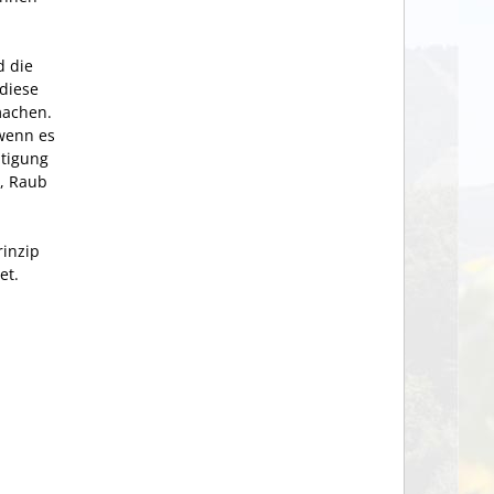
d die
 diese
machen.
 wenn es
htigung
d, Raub
rinzip
et.