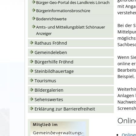
Bürger-Geo-Portal des Landkreis Lörrach
mit Anga
Bürgerinformationsbroschüre
verstehe
Bodenrichtwerte
Bei der S
Amts- und Mitteilungsblatt Schönauer
Mittelpu
Anzeiger
möglichs
Rathaus Fröhnd
Sachbesc
Gemeindeleben
Wenn Sie
Bürgerhilfe Fröhnd
online e
Bearbeit
Steinbildhauertage
Beispiel
Tourismus
Weiterhi
Bildergalerien
Anlagen 
Sehenswertes
Nachweis
Screensho
Erklärung zur Barrierefreiheit
Onli
Online