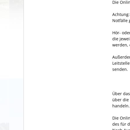
Die Onli
Achtung:
Notfälle
Hör- ode
die jewe
werden, 
Außerdem
Leitstel
senden.
Über das
über die
handeln.
Die Onli
des für 