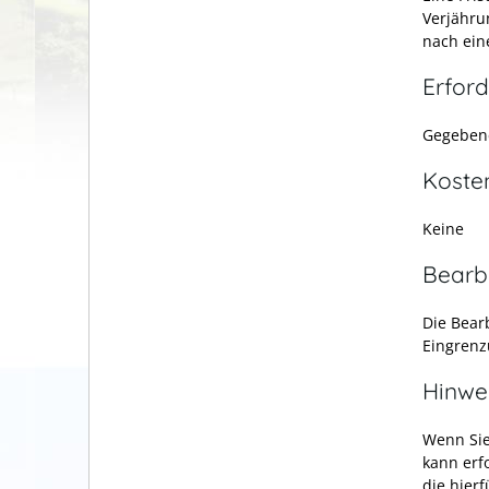
Verjähru
nach ein
Erford
Gegebene
Koste
Keine
Bearb
Die Bear
Eingrenz
Hinwe
Wenn Sie
kann erf
die hier