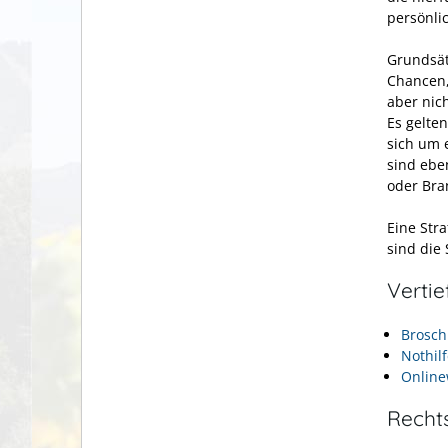
persönli
Grundsätz
Chancen, 
aber nic
Es gelte
sich um 
sind ebe
oder Bra
Eine Str
sind die
Verti
Brosch
Nothil
Online
Recht