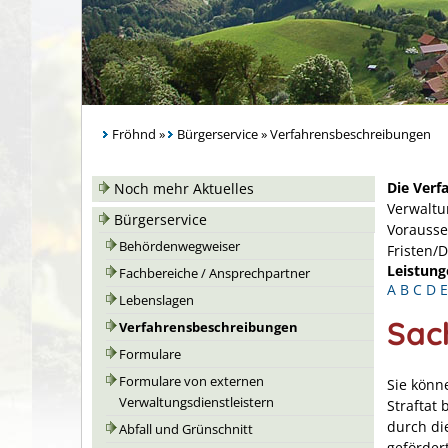
Fröhnd
»
Bürgerservice
»
Verfahrensbeschreibungen
Die Verf
Noch mehr Aktuelles
Verwaltu
Bürgerservice
Vorausse
Behördenwegweiser
Fristen/
Leistung
Fachbereiche / Ansprechpartner
A
B
C
D
E
Lebenslagen
Sac
Verfahrensbeschreibungen
Formulare
Formulare von externen
Sie könne
Verwaltungsdienstleistern
Straftat
durch di
Abfall und Grünschnitt
geförder