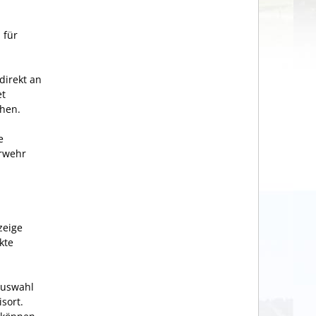
 für
direkt an
et
chen.
e
erwehr
zeige
kte
Auswahl
sort.