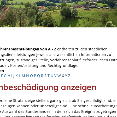
ahrensbeschreibungen von A - Z
enthalten zu den staatlichen
ngsdienstleistungen jeweils alle wesentlichen Informationen zu
tzungen, zuständiger Stelle, Verfahrensablauf, erforderlichen Unt
Dauer, Kosten/Leistung und Rechtsgrundlage.
en
F
G
H
I
J
K
L
M
N
O
P
Q
R
S
T
U
V
W
X
Y
Z
hbeschädigung anzeigen
n eine Strafanzeige stellen, ganz gleich, ob Sie geschädigt sind, e
 bezeugen können oder unbeteiligt sind. Eine schnelle Bearbeitung
e Auswahl des Bundeslandes, in dem sich das Ereignis zugetragen 
t. Eine Anzeige können Sie formlos, telefonisch, online und auf de