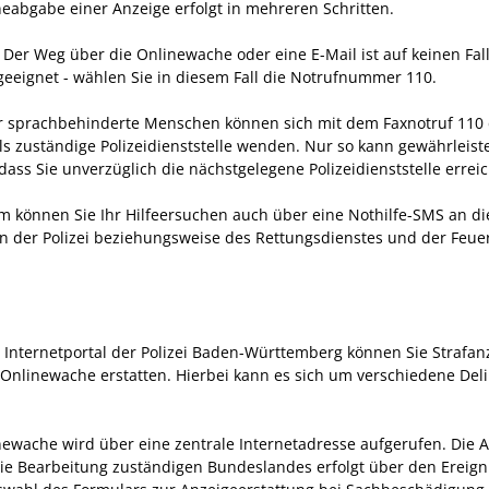
neabgabe einer Anzeige erfolgt in mehreren Schritten.
 Der Weg über die Onlinewache oder eine E-Mail ist auf keinen Fall
 geeignet - wählen Sie in diesem Fall die Notrufnummer 110.
r sprachbehinderte Menschen können sich mit dem Faxnotruf 110 
ils zuständige Polizeidienststelle wenden. Nur so kann gewährleist
dass Sie unverzüglich die nächstgelegene Polizeidienststelle errei
 können Sie Ihr Hilfeersuchen auch über eine Nothilfe-SMS an di
len der Polizei beziehungsweise des Rettungsdienstes und der Feu
 Internetportal der Polizei Baden-Württemberg können Sie Strafan
 Onlinewache erstatten. Hierbei kann es sich um verschiedene Deli
newache wird über eine zentrale Internetadresse aufgerufen. Die 
die Bearbeitung zuständigen Bundeslandes erfolgt über den Ereigni