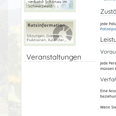
Zustä
jede Poli
Polizeip
Leist
Vorau
Veranstaltungen
Jede Pers
müssen k
Verfa
Eine Anze
beziehu
Wenn Sie