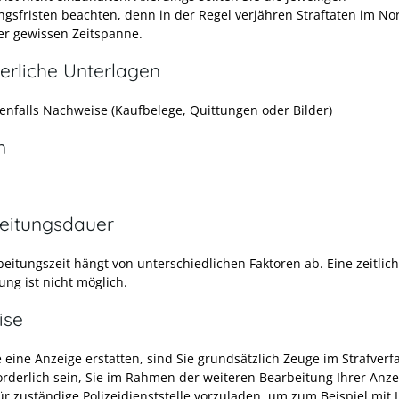
ngsfristen beachten, denn in der Regel verjähren Straftaten im Nor
er gewissen Zeitspanne.
erliche Unterlagen
nfalls Nachweise (Kaufbelege, Quittungen oder Bilder)
n
eitungsdauer
beitungszeit hängt von unterschiedlichen Faktoren ab. Eine zeitlic
ung ist nicht möglich.
ise
 eine Anzeige erstatten, sind Sie grundsätzlich Zeuge im Strafverf
orderlich sein, Sie im Rahmen der weiteren Bearbeitung Ihrer Anze
für zuständige Polizeidienststelle vorzuladen, um zum Beispiel mit