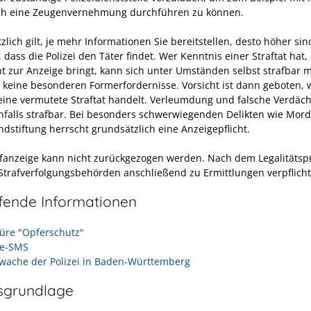
ch eine Zeugenvernehmung durchführen zu können.
lich gilt, je mehr Informationen Sie bereitstellen, desto höher sin
dass die Polizei den Täter findet. Wer Kenntnis einer Straftat hat,
ht zur Anzeige bringt, kann sich unter Umständen selbst strafbar 
n keine besonderen Formerfordernisse. Vorsicht ist dann geboten,
eine vermutete Straftat handelt. Verleumdung und falsche Verdäc
nfalls strafbar. Bei besonders schwerwiegenden Delikten wie Mor
ndstiftung herrscht grundsätzlich eine Anzeigepflicht.
afanzeige kann nicht zurückgezogen werden. Nach dem Legalitätsp
 Strafverfolgungsbehörden anschließend zu Ermittlungen verpflicht
efende Informationen
üre "Opferschutz"
fe-SMS
wache der Polizei in Baden-Württemberg
sgrundlage