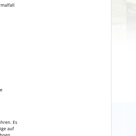
malfall
he
ahren. Es
ige auf
 Ihnen