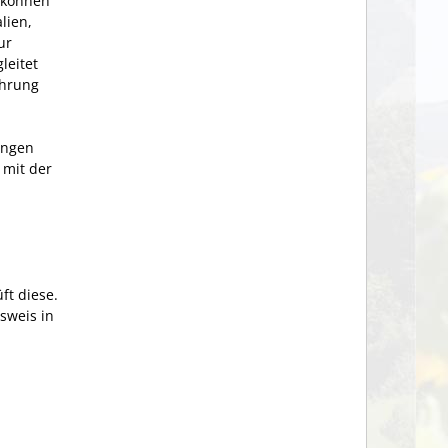
 können
lien,
ur
leitet
ehrung
ungen
 mit der
ft diese.
sweis in