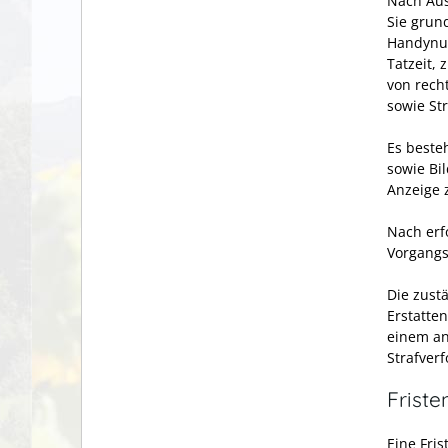
Nach Aus
Sie grun
Handynum
Tatzeit, 
von rech
sowie St
Es beste
sowie Bi
Anzeige 
Nach erf
Vorgangs
Die zust
Erstatte
einem an
Strafver
Friste
Eine Fris