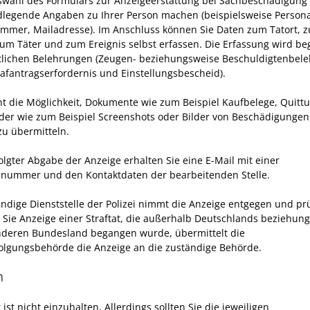
wahl des Formulars zur Anzeigeerstattung bei Sachbeschädigung
dlegende Angaben zu Ihrer Person machen (beispielsweise Persona
mer, Mailadresse). Im Anschluss können Sie Daten zum Tatort, z
zum Täter und zum Ereignis selbst erfassen. Die Erfassung wird beg
tlichen Belehrungen (Zeugen- beziehungsweise Beschuldigtenbel
rafantragserfordernis und Einstellungsbescheid).
ht die Möglichkeit, Dokumente wie zum Beispiel Kaufbelege, Quitt
lder wie zum Beispiel Screenshots oder Bilder von Beschädigungen
zu übermitteln.
olgter Abgabe der Anzeige erhalten Sie eine E-Mail mit einer
nummer und den Kontaktdaten der bearbeitenden Stelle.
ändige Dienststelle der Polizei nimmt die Anzeige entgegen und prü
n Sie Anzeige einer Straftat, die außerhalb Deutschlands beziehung
deren Bundesland begangen wurde, übermittelt die
folgungsbehörde die Anzeige an die zuständige Behörde.
n
t ist nicht einzuhalten. Allerdings sollten Sie die jeweiligen