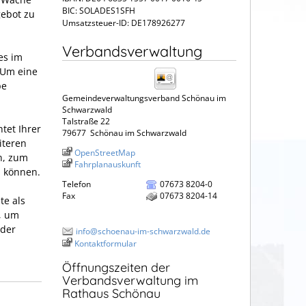
BIC: SOLADES1SFH
gebot zu
Umsatzsteuer-ID: DE178926277
Verbandsverwaltung
es im
 Um eine
pe
Gemeindeverwaltungsverband Schönau im
Schwarzwald
Talstraße 22
tet Ihrer
79677
Schönau im Schwarzwald
iteren
OpenStreetMap
en, zum
Fahrplanauskunft
u können.
Telefon
07673 8204-0
Fax
07673 8204-14
te als
, um
oder
info@schoenau-im-schwarzwald.de
Kontaktformular
Öffnungszeiten der
Verbandsverwaltung im
Rathaus Schönau