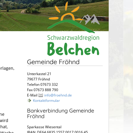
Gemeinde Fröhnd
erlagen,
Unterkastel 21
79677 Fröhnd
Telefon 07673 332
Fax 07673 888 790
E-Mail
info@froehnd.de
Kontaktformular
Bankverbindung Gemeinde
ine
Fröhnd
 wird
hat,
Sparkasse Wiesental
IBAN: DE64 6835 1557 0017 0016 45
r Wache