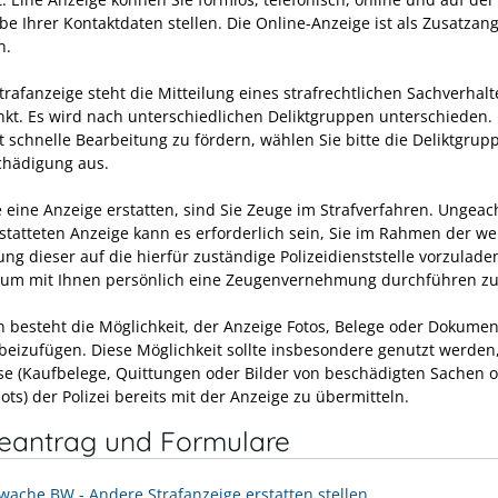
be Ihrer Kontaktdaten stellen. Die Online-Anzeige ist als Zusatzan
n.
trafanzeige steht die Mitteilung eines strafrechtlichen Sachverhalt
nkt. Es wird nach unterschiedlichen Deliktgruppen unterschieden.
t schnelle Bearbeitung zu fördern, wählen Sie bitte die Deliktgrup
hädigung aus.
 eine Anzeige erstatten, sind Sie Zeuge im Strafverfahren. Ungeach
rstatteten Anzeige kann es erforderlich sein, Sie im Rahmen der we
ung dieser auf die hierfür zuständige Polizeidienststelle vorzulad
, um mit Ihnen persönlich eine Zeugenvernehmung durchführen z
n besteht die Möglichkeit, der Anzeige Fotos, Belege oder Dokumen
beizufügen. Diese Möglichkeit sollte insbesondere genutzt werden
e (Kaufbelege, Quittungen oder Bilder von beschädigten Sachen 
ts) der Polizei bereits mit der Anzeige zu übermitteln.
neantrag und Formulare
wache BW - Andere Strafanzeige erstatten stellen