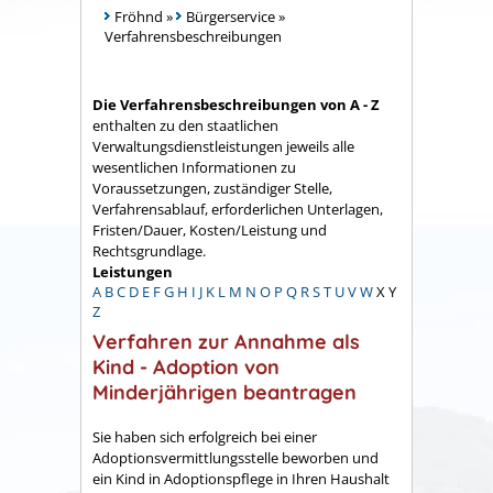
Fröhnd
»
Bürgerservice
»
Verfahrensbeschreibungen
Die Verfahrensbeschreibungen von A - Z
enthalten zu den staatlichen
Verwaltungsdienstleistungen jeweils alle
wesentlichen Informationen zu
Voraussetzungen, zuständiger Stelle,
Verfahrensablauf, erforderlichen Unterlagen,
Fristen/Dauer, Kosten/Leistung und
Rechtsgrundlage.
Leistungen
A
B
C
D
E
F
G
H
I
J
K
L
M
N
O
P
Q
R
S
T
U
V
W
X
Y
Z
Verfahren zur Annahme als
Kind - Adoption von
Minderjährigen beantragen
Sie haben sich erfolgreich bei einer
Adoptionsvermittlungsstelle beworben und
ein Kind in Adoptionspflege in Ihren Haushalt