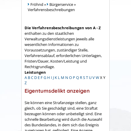
Fröhnd
»
Bürgerservice
»
Verfahrensbeschreibungen
Die Verfahrensbeschreibungen von A - Z
enthalten zu den staatlichen
Verwaltungsdienstleistungen jeweils alle
wesentlichen Informationen zu
Voraussetzungen, zuständiger Stelle,
Verfahrensablauf, erforderlichen Unterlagen,
Fristen/Dauer, Kosten/Leistung und
Rechtsgrundlage.
Leistungen
A
B
C
D
E
F
G
H
I
J
K
L
M
N
O
P
Q
R
S
T
U
V
W
X
Y
Z
Eigentumsdelikt anzeigen
Sie können eine Strafanzeige stellen, ganz
gleich, ob Sie geschädigt sind, eine Straftat
bezeugen können oder unbeteiligt sind. Eine
schnelle Bearbeitung wird durch die Auswahl
des Bundeslandes, in dem sich das Ereignis
zugetragen hat, gefördert. Eine Anzeige