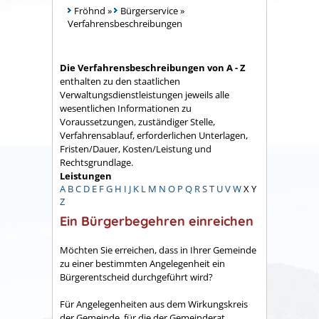
Fröhnd
»
Bürgerservice
»
Verfahrensbeschreibungen
Die Verfahrensbeschreibungen von A - Z
enthalten zu den staatlichen
Verwaltungsdienstleistungen jeweils alle
wesentlichen Informationen zu
Voraussetzungen, zuständiger Stelle,
Verfahrensablauf, erforderlichen Unterlagen,
Fristen/Dauer, Kosten/Leistung und
Rechtsgrundlage.
Leistungen
A
B
C
D
E
F
G
H
I
J
K
L
M
N
O
P
Q
R
S
T
U
V
W
X
Y
Z
Ein Bürgerbegehren einreichen
Möchten Sie erreichen, dass in Ihrer Gemeinde
zu einer bestimmten Angelegenheit ein
Bürgerentscheid durchgeführt wird?
Für Angelegenheiten aus dem Wirkungskreis
der Gemeinde, für die der Gemeinderat