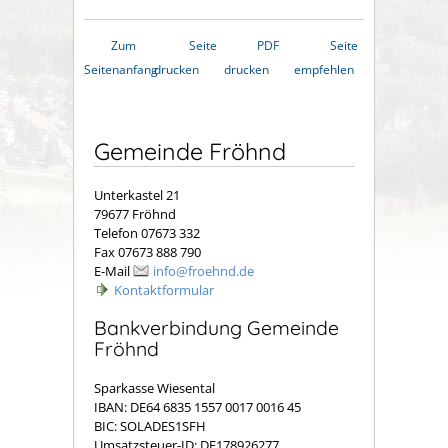
Zum
Seite
PDF
Seite
Seitenanfang
drucken
drucken
empfehlen
Gemeinde Fröhnd
Unterkastel 21
79677 Fröhnd
Telefon 07673 332
Fax 07673 888 790
E-Mail
info@froehnd.de
Kontaktformular
Bankverbindung Gemeinde
Fröhnd
Sparkasse Wiesental
IBAN: DE64 6835 1557 0017 0016 45
BIC: SOLADES1SFH
Umsatzsteuer-ID: DE178926277