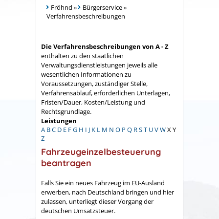
Fröhnd
»
Bürgerservice
»
Verfahrensbeschreibungen
Die Verfahrensbeschreibungen von A - Z
enthalten zu den staatlichen
Verwaltungsdienstleistungen jeweils alle
wesentlichen Informationen zu
Voraussetzungen, zuständiger Stelle,
Verfahrensablauf, erforderlichen Unterlagen,
Fristen/Dauer, Kosten/Leistung und
Rechtsgrundlage.
Leistungen
A
B
C
D
E
F
G
H
I
J
K
L
M
N
O
P
Q
R
S
T
U
V
W
X
Y
Z
Fahrzeugeinzelbesteuerung
beantragen
Falls Sie ein neues Fahrzeug im EU-Ausland
erwerben, nach Deutschland bringen und hier
zulassen, unterliegt dieser Vorgang der
deutschen Umsatzsteuer.