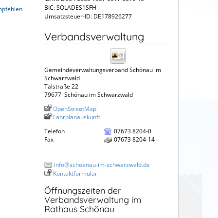
BIC: SOLADES1SFH
mpfehlen
Umsatzsteuer-ID: DE178926277
Verbandsverwaltung
Gemeindeverwaltungsverband Schönau im
Schwarzwald
Talstraße 22
79677
Schönau im Schwarzwald
OpenStreetMap
Fahrplanauskunft
Telefon
07673 8204-0
Fax
07673 8204-14
info@schoenau-im-schwarzwald.de
Kontaktformular
Öffnungszeiten der
Verbandsverwaltung im
Rathaus Schönau