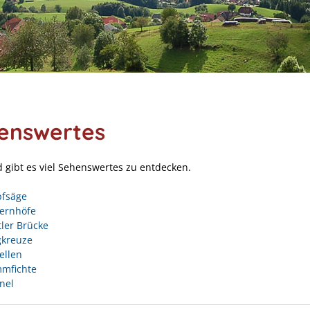
enswertes
d gibt es viel Sehenswertes zu entdecken.
pfsäge
ernhöfe
tler Brücke
kreuze
ellen
mfichte
nel