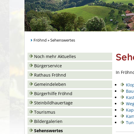
Fröhnd
»
Sehenswertes
Seh
Noch mehr Aktuelles
Bürgerservice
In Fröhn
Rathaus Fröhnd
Gemeindeleben
Klo
Bau
Bürgerhilfe Fröhnd
Kas
Steinbildhauertage
Weg
Kap
Tourismus
Kam
Bildergalerien
Tun
Sehenswertes