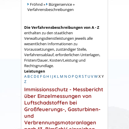
Fröhnd
»
Bürgerservice
»
Verfahrensbeschreibungen
Die Verfahrensbeschreibungen von A - Z
enthalten zu den staatlichen
Verwaltungsdienstleistungen jeweils alle
wesentlichen Informationen zu
Voraussetzungen, zuständiger Stelle,
Verfahrensablauf, erforderlichen Unterlagen,
Fristen/Dauer, Kosten/Leistung und
Rechtsgrundlage.
Leistungen
A
B
C
D
E
F
G
H
I
J
K
L
M
N
O
P
Q
R
S
T
U
V
W
X
Y
Z
Immissionsschutz - Messbericht
über Einzelmessungen von
Luftschadstoffen bei
Großfeuerungs-, Gasturbinen-
und
Verbrennungsmotoranlagen