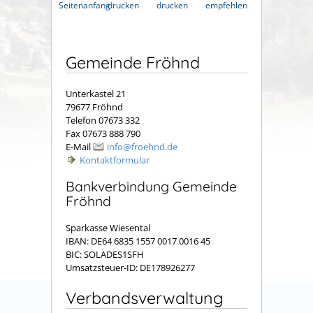
Seitenanfang
drucken
drucken
empfehlen
Gemeinde Fröhnd
Unterkastel 21
79677 Fröhnd
Telefon 07673 332
Fax 07673 888 790
E-Mail
info@froehnd.de
Kontaktformular
Bankverbindung Gemeinde
Fröhnd
Sparkasse Wiesental
IBAN: DE64 6835 1557 0017 0016 45
BIC: SOLADES1SFH
Umsatzsteuer-ID: DE178926277
Verbandsverwaltung