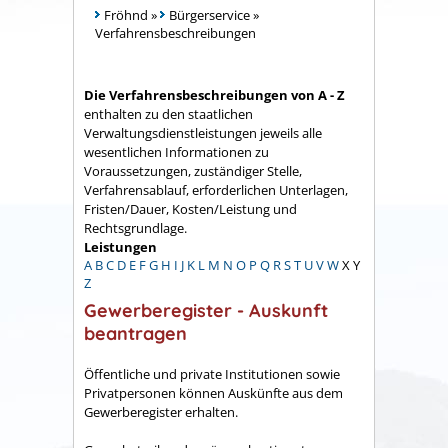
Fröhnd
»
Bürgerservice
»
Verfahrensbeschreibungen
Die Verfahrensbeschreibungen von A - Z
enthalten zu den staatlichen
Verwaltungsdienstleistungen jeweils alle
wesentlichen Informationen zu
Voraussetzungen, zuständiger Stelle,
Verfahrensablauf, erforderlichen Unterlagen,
Fristen/Dauer, Kosten/Leistung und
Rechtsgrundlage.
Leistungen
A
B
C
D
E
F
G
H
I
J
K
L
M
N
O
P
Q
R
S
T
U
V
W
X
Y
Z
Gewerberegister - Auskunft
beantragen
Öffentliche und private Institutionen sowie
Privatpersonen können Auskünfte aus dem
Gewerberegister erhalten.