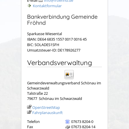
E-Mail
info@froehnd.de
Kontaktformular
Bankverbindung Gemeinde
Fröhnd
Sparkasse Wiesental
IBAN: DE64 6835 1557 0017 0016 45
BIC: SOLADES1SFH
Umsatzsteuer-ID: DE178926277
Verbandsverwaltung
Gemeindeverwaltungsverband Schönau im
Schwarzwald
Talstraße 22
79677
Schönau im Schwarzwald
OpenStreetMap
Fahrplanauskunft
Telefon
07673 8204-0
Fax
07673 8204-14