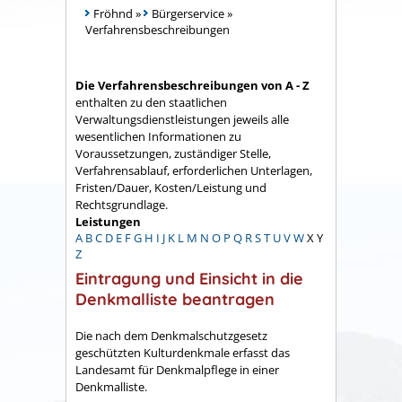
Fröhnd
»
Bürgerservice
»
Verfahrensbeschreibungen
Die Verfahrensbeschreibungen von A - Z
enthalten zu den staatlichen
Verwaltungsdienstleistungen jeweils alle
wesentlichen Informationen zu
Voraussetzungen, zuständiger Stelle,
Verfahrensablauf, erforderlichen Unterlagen,
Fristen/Dauer, Kosten/Leistung und
Rechtsgrundlage.
Leistungen
A
B
C
D
E
F
G
H
I
J
K
L
M
N
O
P
Q
R
S
T
U
V
W
X
Y
Z
Eintragung und Einsicht in die
Denkmalliste beantragen
Die nach dem Denkmalschutzgesetz
geschützten Kulturdenkmale erfasst das
Landesamt für Denkmalpflege in einer
Denkmalliste.