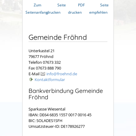
Zum
Seite
PDF
Seite
Seitenanfang
drucken
drucken
empfehlen
Gemeinde Fröhnd
Unterkastel 21
79677 Fröhnd
Telefon 07673 332
Fax 07673 888 790
E-Mail
info@froehnd.de
Kontaktformular
Bankverbindung Gemeinde
Fröhnd
Sparkasse Wiesental
IBAN: DE64 6835 1557 0017 0016 45
BIC: SOLADES1SFH
Umsatzsteuer-ID: DE178926277